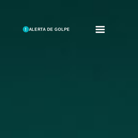
ALERTA DE GOLPE